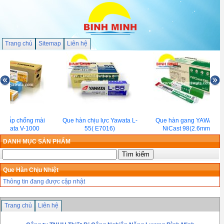
Trang chủ
Sitemap
Liên hệ
n đắp chống mài
Que hàn chịu lực Yawata L-
Que hàn gang YAWATA
Yawata V-1000
55( E7016)
NiCast 98(2.6mm)
DANH MỤC SẢN PHẨM
Que Hàn Chịu Nhiệt
Thông tin đang được cập nhật
Trang chủ
Liên hệ