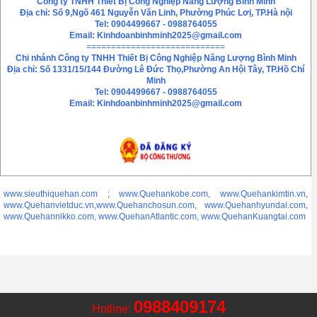
Công ty TNHH Thiết Bị Công Nghiệp Năng Lượng Bình Minh
Địa chỉ: Số 9,Ngõ 461 Nguyễn Văn Linh, Phường Phúc Lơị, TP.Hà nội
Tel: 0904499667 - 0988764055
Email:
Kinhdoanbinhminh2025@gmail.com
============================
Chi nhánh
Công ty TNHH Thiết Bị Công Nghiệp Năng Lượng Bình Minh
Địa chỉ: Số 1331/15/144 Đường Lê Đức Thọ,Phường An Hội Tây, TP.Hồ Chí
Minh
Tel: 0904499667 - 0988764055
Email: Kinhdoanbinhminh2025@gmail.com
www.sieuthiquehan.com ; www.Quehankobe.com, www.Quehankimtin.vn,
www.Quehanvietduc.vn,www.Quehanchosun.com, www.Quehanhyundai.com,
www.Quehannikko.com, www.QuehanAtlantic.com, www.QuehanKuangtai.com
0988409174