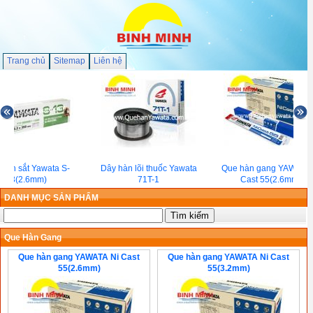
Trang chủ
Sitemap
Liên hệ
hàn sắt Yawata S-
Dây hàn lõi thuốc Yawata
Que hàn gang YAWATA 
13(2.6mm)
71T-1
Cast 55(2.6mm)
DANH MỤC SẢN PHẨM
Que Hàn Gang
Que hàn gang YAWATA Ni Cast
Que hàn gang YAWATA Ni Cast
55(2.6mm)
55(3.2mm)