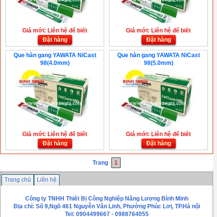
Giá mới: Liên hệ để biết
Giá mới: Liên hệ để biết
Đặt hàng
Đặt hàng
Que hàn gang YAWATA NiCast
Que hàn gang YAWATA NiCast
98(4.0mm)
98(5.0mm)
Giá mới: Liên hệ để biết
Giá mới: Liên hệ để biết
Đặt hàng
Đặt hàng
Trang
1
Trang chủ
Liên hệ
Công ty TNHH Thiết Bị Công Nghiệp Năng Lượng Bình Minh
Địa chỉ: Số 9,Ngõ 461 Nguyễn Văn Linh, Phường Phúc Lơị, TP.Hà nội
Tel: 0904499667 - 0988764055