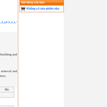
Giỏ hàng của bạn
Không có sản phẩm nào
ipbuilding and
g removal and
ties.
Mo