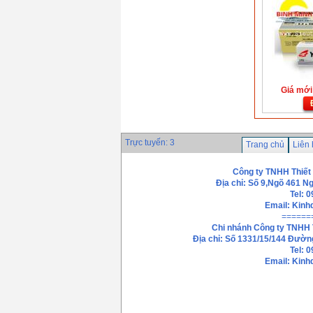
Giá mới:
Trực tuyến: 3
Trang chủ
Liên
Công ty TNHH Thiết
Địa chỉ: Số 9,Ngõ 461 N
Tel: 
Email:
Kinh
======
Chi nhánh
Công ty TNHH 
Địa chỉ: Số 1331/15/144 Đườn
Tel: 
Email: Kin