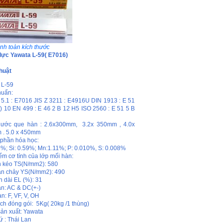
nh toàn kích thước
lực Yawata L-59( E7016)
huật
 L-59
huẩn:
5.1 : E7016 JIS Z 3211 : E4916U DIN 1913 : E 51
) 10 EN 499 : E 46 2 B 12 H5 ISO 2560 : E 51 5 B
hước que hàn : 2.6x300mm, 3.2x 350mm , 4.0x
. 5.0 x 450mm
phần hóa học:
8%; Si: 0.59%; Mn:1.11%; P: 0.010%, S: 0.008%
ểm cơ tính của lớp mối hàn:
 kéo TS(N/mm2): 580
ạn chảy YS(N/mm2): 490
n dài EL (%): 31
n: AC & DC(+-)
hàn: F, VF, V, OH
ch đóng gói: 5Kg( 20kg /1 thùng)
ản xuất: Yawata
ứ : Thái Lan