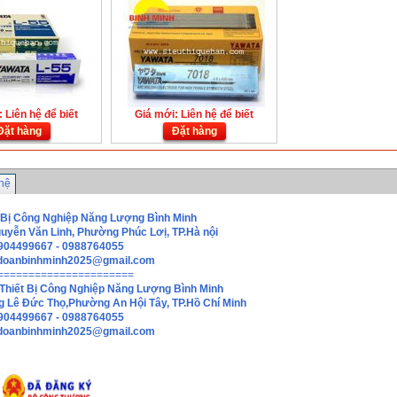
 Liên hệ để biết
Giá mới: Liên hệ để biết
Đặt hàng
Đặt hàng
 hệ
 Bị Công Nghiệp Năng Lượng Bình Minh
guyễn Văn Linh, Phường Phúc Lơị, TP.Hà nội
0904499667 - 0988764055
doanbinhminh2025@gmail.com
======================
Thiết Bị Công Nghiệp Năng Lượng Bình Minh
g Lê Đức Thọ,Phường An Hội Tây, TP.Hồ Chí Minh
0904499667 - 0988764055
hdoanbinhminh2025@gmail.com