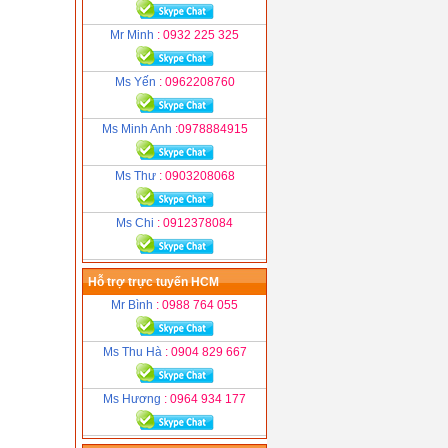
Mr Minh
: 0932 225 325
Ms Yến
: 0962208760
Ms Minh Anh
:0978884915
Ms Thư
: 0903208068
Ms Chi
: 0912378084
Hỗ trợ trực tuyến HCM
Mr Bình
: 0988 764 055
Ms Thu Hà
: 0904 829 667
Ms Hương
: 0964 934 177