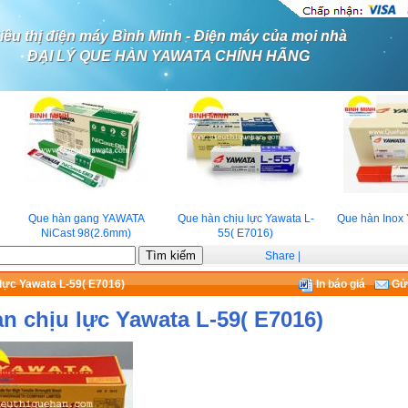
iêu thị điện máy Bình Minh - Điện máy của mọi nhà
ĐẠI LÝ QUE HÀN YAWATA CHÍNH HÃNG
Que hàn gang YAWATA
Que hàn chịu lực Yawata L-
Que hàn Inox 
NiCast 98(2.6mm)
55( E7016)
Share
|
lực Yawata L-59( E7016)
In báo giá
Gửi
n chịu lực Yawata L-59( E7016)