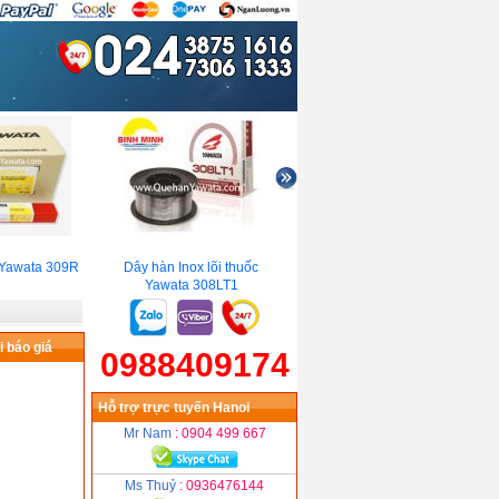
Yawata 309R
Dây hàn Inox lõi thuốc
Que hàn gang YAWATA Ni
Q
Yawata 308LT1
Cast 55(2.6mm)
 báo giá
0988409174
Hỗ trợ trực tuyến Hanoi
Mr Nam
: 0904 499 667
Ms Thuỷ
: 0936476144