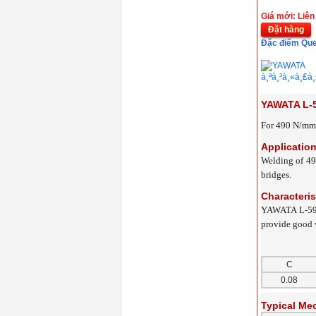
Giá: 0 VND
Giá mới: Liên
Đặt hàng
Đặc điểm Que
YAWATA L-
For 490 N/mm 
Applicatio
Welding of 490
bridges.
Characteris
YAWATA L-59 i
provide good 
C
0.08
Typical Mec