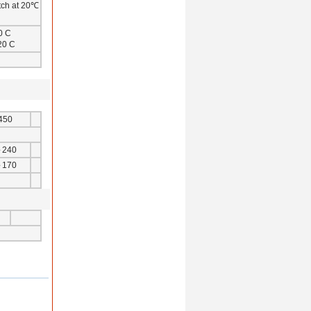
tch at 20℃
 0 C
-20 C
450
～240
～170