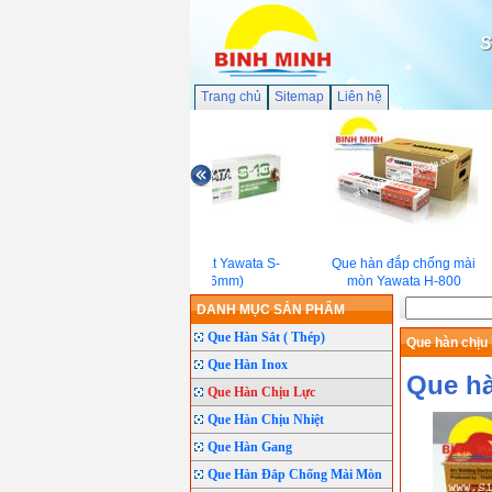
S
Trang chủ
Sitemap
Liên hệ
Que hàn sắt Yawata S-
Que hàn đắp chống mài
13(2.6mm)
mòn Yawata H-800
DANH MỤC SẢN PHẨM
Que Hàn Sắt ( Thép)
Que hàn chịu 
Que Hàn Inox
Que hà
Que Hàn Chịu Lực
Que Hàn Chịu Nhiệt
Que Hàn Gang
Que Hàn Đắp Chống Mài Mòn