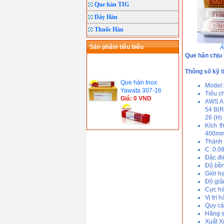
Que hàn TIG
Dây Hàn
Thuốc Hàn
Sản phẩm tiêu biểu
Ả
Que hàn chịu 
Thông số kỹ t
Que hàn Inox
Model:
Yawata 307-16
Tiêu c
Giá: 0 VND
AWS A 
54 B(R
26 (H)
Kích t
Que hàn Inox
400mm 
Yawata 308L-16
Thành 
Giá: 0 VND
C: 0.0
Que hàn Yawata FT-
Đặc đi
51( E6013)
Độ bền
Giá: 0 VND
Giới h
Que hàn Inox
Độ giã
Yawata 310-16(
Cực hà
E310-16)
Vị trí 
Giá: 0 VND
Quy cá
Que hàn chịu lực
Hãng s
Yawata L-55( E7016)
Xuất X