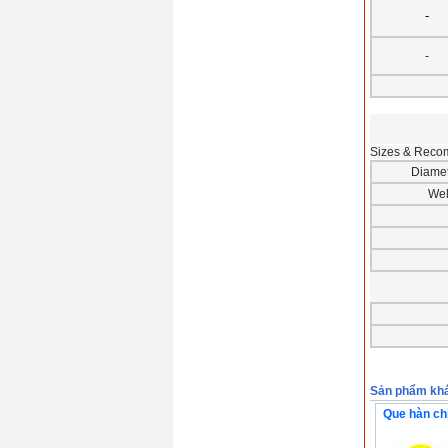
-
-
Sizes & Reco
Diamet
Wel
Sản phẩm kh
Que hàn ch