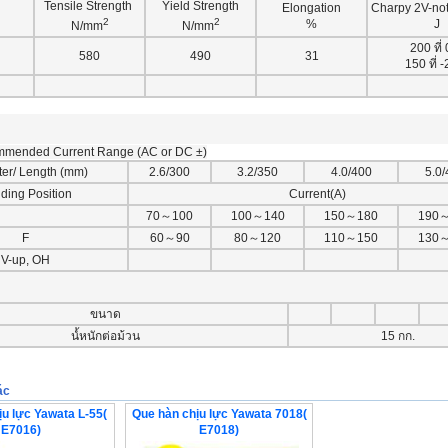
Tensile Strength
Yield Strength
Elongation
Charpy 2V-no
2
2
%
J
N/mm
N/mm
200 ที่
580
490
31
150 ที่ 
mmended Current Range (AC or DC ±)
er/ Length (mm)
2.6/300
3.2/350
4.0/400
5.0/
ding Position
Current(A)
70～100
100～140
150～180
190
F
60～90
80～120
110～150
130
V-up, OH
ขนาด
นํ้หนักต่อม้วน
15 กก.
ác
ịu lực Yawata L-55(
Que hàn chịu lực Yawata 7018(
E7016)
E7018)