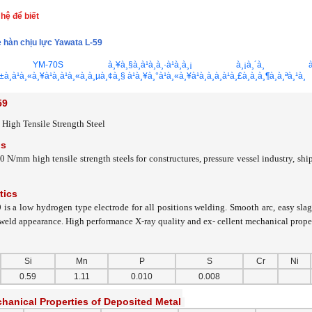
 hệ để biết
 hàn chịu lực Yawata L-59
59
High Tensile Strength Steel
ns
 N/mm high tensile strength steels for constructures, pressure vessel industry, sh
tics
s a low hydrogen type electrode for all positions welding. Smooth arc, easy sla
weld appearance. High performance X-ray quality and ex- cellent mechanical proper
Si
Mn
P
S
Cr
Ni
0.59
1.11
0.010
0.008
hanical Properties of Deposited Metal